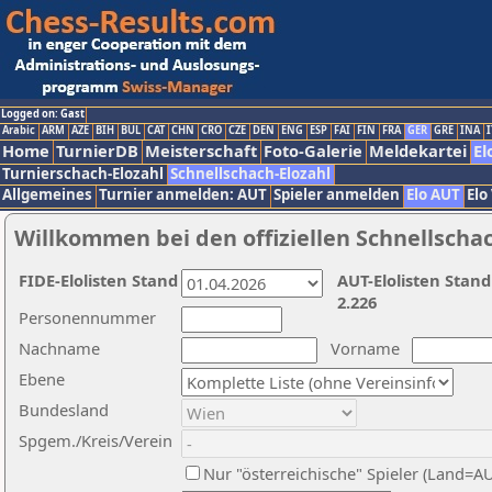
Logged on: Gast
Arabic
ARM
AZE
BIH
BUL
CAT
CHN
CRO
CZE
DEN
ENG
ESP
FAI
FIN
FRA
GER
GRE
INA
I
Home
TurnierDB
Meisterschaft
Foto-Galerie
Meldekartei
El
Turnierschach-Elozahl
Schnellschach-Elozahl
Allgemeines
Turnier anmelden: AUT
Spieler anmelden
Elo AUT
Elo
Willkommen bei den offiziellen Schnellscha
FIDE-Elolisten Stand
AUT-Elolisten Stand
2.226
Personennummer
Nachname
Vorname
Ebene
Bundesland
Spgem./Kreis/Verein
Nur "österreichische" Spieler (Land=A