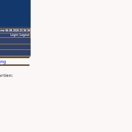
ime 06.08.2026 23:36:36
Login
Logout
artien: