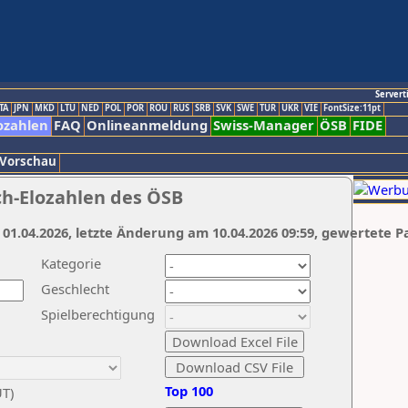
Servert
TA
JPN
MKD
LTU
NED
POL
POR
ROU
RUS
SRB
SVK
SWE
TUR
UKR
VIE
FontSize:11pt
ozahlen
FAQ
Onlineanmeldung
Swiss-Manager
ÖSB
FIDE
 Vorschau
ch-Elozahlen des ÖSB
 01.04.2026, letzte Änderung am 10.04.2026 09:59, gewertete P
Kategorie
Geschlecht
Spielberechtigung
Top 100
UT)