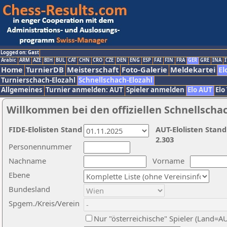
Logged on: Gast
Arabic
ARM
AZE
BIH
BUL
CAT
CHN
CRO
CZE
DEN
ENG
ESP
FAI
FIN
FRA
GER
GRE
INA
I
Home
TurnierDB
Meisterschaft
Foto-Galerie
Meldekartei
El
Turnierschach-Elozahl
Schnellschach-Elozahl
Allgemeines
Turnier anmelden: AUT
Spieler anmelden
Elo AUT
Elo
Willkommen bei den offiziellen Schnellscha
FIDE-Elolisten Stand
AUT-Elolisten Stand
2.303
Personennummer
Nachname
Vorname
Ebene
Bundesland
Spgem./Kreis/Verein
Nur "österreichische" Spieler (Land=A