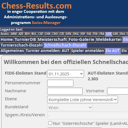
Logged on: Gast
Arabic
ARM
AZE
BIH
BUL
CAT
CHN
CRO
CZE
DEN
ENG
ESP
FAI
FIN
FRA
GER
GRE
INA
I
Home
TurnierDB
Meisterschaft
Foto-Galerie
Meldekartei
El
Turnierschach-Elozahl
Schnellschach-Elozahl
Allgemeines
Turnier anmelden: AUT
Spieler anmelden
Elo AUT
Elo
Willkommen bei den offiziellen Schnellscha
FIDE-Elolisten Stand
AUT-Elolisten Stand
2.303
Personennummer
Nachname
Vorname
Ebene
Bundesland
Spgem./Kreis/Verein
Nur "österreichische" Spieler (Land=A