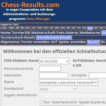
Logged on: Gast
Arabic
ARM
AZE
BIH
BUL
CAT
CHN
CRO
CZE
DEN
ENG
ESP
FAI
FIN
FRA
GER
GRE
INA
I
Home
TurnierDB
Meisterschaft
Foto-Galerie
Meldekartei
El
Turnierschach-Elozahl
Schnellschach-Elozahl
Allgemeines
Turnier anmelden: AUT
Spieler anmelden
Elo AUT
Elo
Willkommen bei den offiziellen Schnellscha
FIDE-Elolisten Stand
AUT-Elolisten Stand
2.226
Personennummer
Nachname
Vorname
Ebene
Bundesland
Spgem./Kreis/Verein
Nur "österreichische" Spieler (Land=A