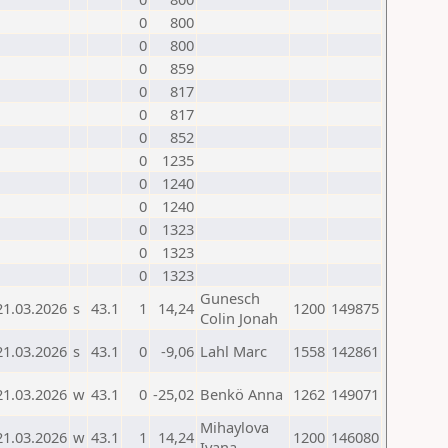
0
800
0
800
0
859
0
817
0
817
0
852
0
1235
0
1240
0
1240
0
1323
0
1323
0
1323
Gunesch
21.03.2026
s
43.1
1
14,24
1200
149875
Colin Jonah
21.03.2026
s
43.1
0
-9,06
Lahl Marc
1558
142861
21.03.2026
w
43.1
0
-25,02
Benkö Anna
1262
149071
Mihaylova
21.03.2026
w
43.1
1
14,24
1200
146080
Ivana