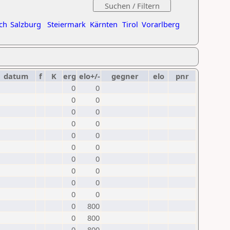
ch
Salzburg
Steiermark
Kärnten
Tirol
Vorarlberg
datum
f
K
erg
elo+/-
gegner
elo
pnr
0
0
0
0
0
0
0
0
0
0
0
0
0
0
0
0
0
0
0
0
0
800
0
800
0
800