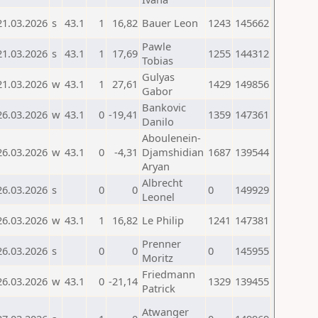
21.03.2026
s
43.1
1
16,82
Bauer Leon
1243
145662
Pawle
21.03.2026
s
43.1
1
17,69
1255
144312
Tobias
Gulyas
21.03.2026
w
43.1
1
27,61
1429
149856
Gabor
Bankovic
26.03.2026
w
43.1
0
-19,41
1359
147361
Danilo
Aboulenein-
26.03.2026
w
43.1
0
-4,31
Djamshidian
1687
139544
Aryan
Albrecht
26.03.2026
s
0
0
0
149929
Leonel
26.03.2026
w
43.1
1
16,82
Le Philip
1241
147381
Prenner
26.03.2026
s
0
0
0
145955
Moritz
Friedmann
26.03.2026
w
43.1
0
-21,14
1329
139455
Patrick
Atwanger