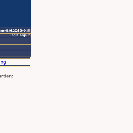
ime 06.08.2026 09:04:51
Login
Logout
artien: