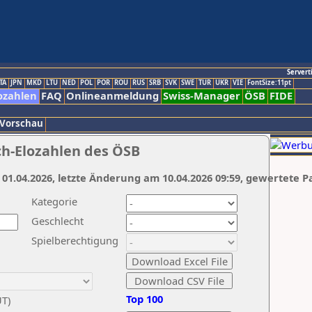
Servert
TA
JPN
MKD
LTU
NED
POL
POR
ROU
RUS
SRB
SVK
SWE
TUR
UKR
VIE
FontSize:11pt
ozahlen
FAQ
Onlineanmeldung
Swiss-Manager
ÖSB
FIDE
 Vorschau
ch-Elozahlen des ÖSB
 01.04.2026, letzte Änderung am 10.04.2026 09:59, gewertete P
Kategorie
Geschlecht
Spielberechtigung
Top 100
UT)