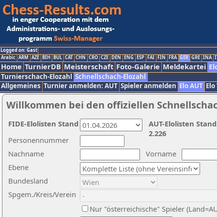
Logged on: Gast
Arabic
ARM
AZE
BIH
BUL
CAT
CHN
CRO
CZE
DEN
ENG
ESP
FAI
FIN
FRA
GER
GRE
INA
I
Home
TurnierDB
Meisterschaft
Foto-Galerie
Meldekartei
El
Turnierschach-Elozahl
Schnellschach-Elozahl
Allgemeines
Turnier anmelden: AUT
Spieler anmelden
Elo AUT
Elo
Willkommen bei den offiziellen Schnellscha
FIDE-Elolisten Stand
AUT-Elolisten Stand
2.226
Personennummer
Nachname
Vorname
Ebene
Bundesland
Spgem./Kreis/Verein
Nur "österreichische" Spieler (Land=A