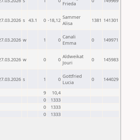
27.03.2026
s
1
0
0
149969
Frieda
Sammer
27.03.2026
s
43.1
0
-18,12
1381
141301
Alisa
Canali
27.03.2026
w
1
0
0
149971
Emma
Aldweikat
27.03.2026
w
0
0
0
145983
Jouri
Gottfried
27.03.2026
s
1
0
0
144029
Lucia
9
10,4
0
1333
0
1333
0
1333