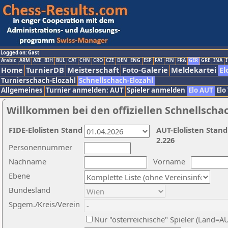
Logged on: Gast
Arabic
ARM
AZE
BIH
BUL
CAT
CHN
CRO
CZE
DEN
ENG
ESP
FAI
FIN
FRA
GER
GRE
INA
I
Home
TurnierDB
Meisterschaft
Foto-Galerie
Meldekartei
El
Turnierschach-Elozahl
Schnellschach-Elozahl
Allgemeines
Turnier anmelden: AUT
Spieler anmelden
Elo AUT
Elo
Willkommen bei den offiziellen Schnellscha
FIDE-Elolisten Stand
AUT-Elolisten Stand
2.226
Personennummer
Nachname
Vorname
Ebene
Bundesland
Spgem./Kreis/Verein
Nur "österreichische" Spieler (Land=A