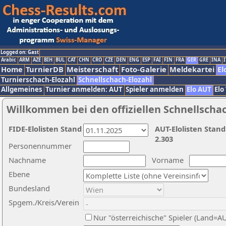
Logged on: Gast
Arabic
ARM
AZE
BIH
BUL
CAT
CHN
CRO
CZE
DEN
ENG
ESP
FAI
FIN
FRA
GER
GRE
INA
I
Home
TurnierDB
Meisterschaft
Foto-Galerie
Meldekartei
El
Turnierschach-Elozahl
Schnellschach-Elozahl
Allgemeines
Turnier anmelden: AUT
Spieler anmelden
Elo AUT
Elo
Willkommen bei den offiziellen Schnellscha
FIDE-Elolisten Stand
AUT-Elolisten Stand
2.303
Personennummer
Nachname
Vorname
Ebene
Bundesland
Spgem./Kreis/Verein
Nur "österreichische" Spieler (Land=A