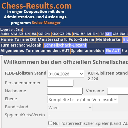
Logged on: Gast
Arabic
ARM
AZE
BIH
BUL
CAT
CHN
CRO
CZE
DEN
ENG
ESP
FAI
FIN
FRA
GER
GRE
INA
I
Home
TurnierDB
Meisterschaft
Foto-Galerie
Meldekartei
El
Turnierschach-Elozahl
Schnellschach-Elozahl
Allgemeines
Turnier anmelden: AUT
Spieler anmelden
Elo AUT
Elo
Willkommen bei den offiziellen Schnellscha
FIDE-Elolisten Stand
AUT-Elolisten Stand
2.226
Personennummer
Nachname
Vorname
Ebene
Bundesland
Spgem./Kreis/Verein
Nur "österreichische" Spieler (Land=A