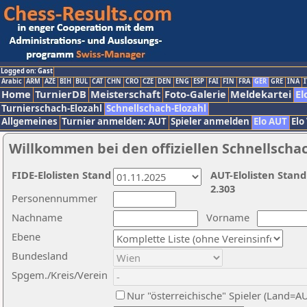
Logged on: Gast
Arabic
ARM
AZE
BIH
BUL
CAT
CHN
CRO
CZE
DEN
ENG
ESP
FAI
FIN
FRA
GER
GRE
INA
I
Home
TurnierDB
Meisterschaft
Foto-Galerie
Meldekartei
El
Turnierschach-Elozahl
Schnellschach-Elozahl
Allgemeines
Turnier anmelden: AUT
Spieler anmelden
Elo AUT
Elo
Willkommen bei den offiziellen Schnellscha
FIDE-Elolisten Stand
AUT-Elolisten Stand
2.303
Personennummer
Nachname
Vorname
Ebene
Bundesland
Spgem./Kreis/Verein
Nur "österreichische" Spieler (Land=A