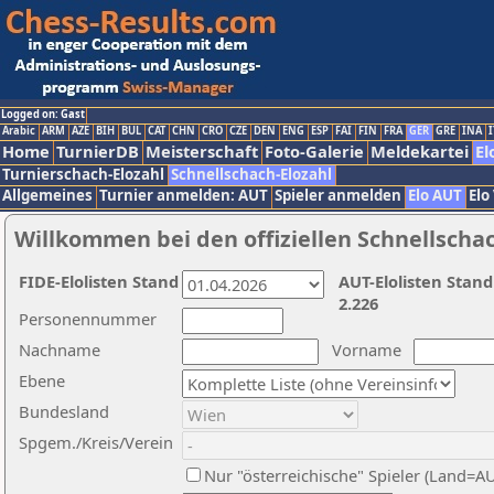
Logged on: Gast
Arabic
ARM
AZE
BIH
BUL
CAT
CHN
CRO
CZE
DEN
ENG
ESP
FAI
FIN
FRA
GER
GRE
INA
I
Home
TurnierDB
Meisterschaft
Foto-Galerie
Meldekartei
El
Turnierschach-Elozahl
Schnellschach-Elozahl
Allgemeines
Turnier anmelden: AUT
Spieler anmelden
Elo AUT
Elo
Willkommen bei den offiziellen Schnellscha
FIDE-Elolisten Stand
AUT-Elolisten Stand
2.226
Personennummer
Nachname
Vorname
Ebene
Bundesland
Spgem./Kreis/Verein
Nur "österreichische" Spieler (Land=A