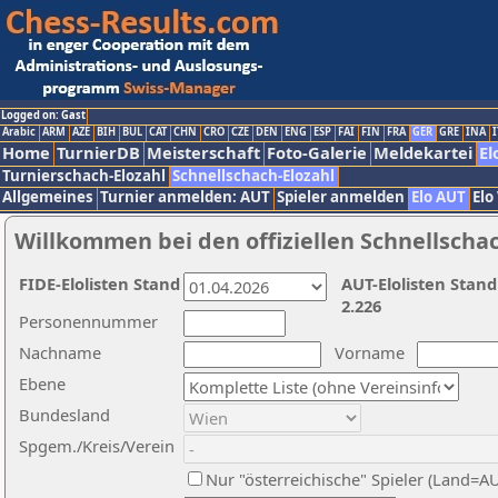
Logged on: Gast
Arabic
ARM
AZE
BIH
BUL
CAT
CHN
CRO
CZE
DEN
ENG
ESP
FAI
FIN
FRA
GER
GRE
INA
I
Home
TurnierDB
Meisterschaft
Foto-Galerie
Meldekartei
El
Turnierschach-Elozahl
Schnellschach-Elozahl
Allgemeines
Turnier anmelden: AUT
Spieler anmelden
Elo AUT
Elo
Willkommen bei den offiziellen Schnellscha
FIDE-Elolisten Stand
AUT-Elolisten Stand
2.226
Personennummer
Nachname
Vorname
Ebene
Bundesland
Spgem./Kreis/Verein
Nur "österreichische" Spieler (Land=A