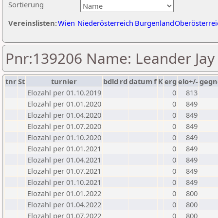
Sortierung
Vereinslisten:
Wien
Niederösterreich
Burgenland
Oberösterrei
Pnr:139206 Name: Leander Jay
tnr
St
turnier
bdld
rd
datum
f
K
erg
elo+/-
gegn
Elozahl per 01.10.2019
0
813
Elozahl per 01.01.2020
0
849
Elozahl per 01.04.2020
0
849
Elozahl per 01.07.2020
0
849
Elozahl per 01.10.2020
0
849
Elozahl per 01.01.2021
0
849
Elozahl per 01.04.2021
0
849
Elozahl per 01.07.2021
0
849
Elozahl per 01.10.2021
0
849
Elozahl per 01.01.2022
0
800
Elozahl per 01.04.2022
0
800
Elozahl per 01.07.2022
0
800