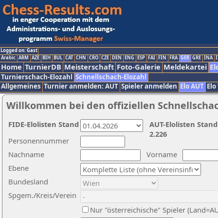
Logged on: Gast
Arabic
ARM
AZE
BIH
BUL
CAT
CHN
CRO
CZE
DEN
ENG
ESP
FAI
FIN
FRA
GER
GRE
INA
I
Home
TurnierDB
Meisterschaft
Foto-Galerie
Meldekartei
El
Turnierschach-Elozahl
Schnellschach-Elozahl
Allgemeines
Turnier anmelden: AUT
Spieler anmelden
Elo AUT
Elo
Willkommen bei den offiziellen Schnellscha
FIDE-Elolisten Stand
AUT-Elolisten Stand
2.226
Personennummer
Nachname
Vorname
Ebene
Bundesland
Spgem./Kreis/Verein
Nur "österreichische" Spieler (Land=A