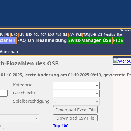
Servert
TA
JPN
MKD
LTU
NED
POL
POR
ROU
RUS
SRB
SVK
SWE
TUR
UKR
VIE
FontSize:11pt
ozahlen
FAQ
Onlineanmeldung
Swiss-Manager
ÖSB
FIDE
 Vorschau
ch-Elozahlen des ÖSB
 01.10.2025, letzte Änderung am 01.10.2025 09:19, gewertete P
Kategorie
Geschlecht
Spielberechtigung
Top 100
UT)