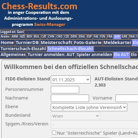
Logged on: Gast
Arabic
ARM
AZE
BIH
BUL
CAT
CHN
CRO
CZE
DEN
ENG
ESP
FAI
FIN
FRA
GER
GRE
INA
I
Home
TurnierDB
Meisterschaft
Foto-Galerie
Meldekartei
El
Turnierschach-Elozahl
Schnellschach-Elozahl
Allgemeines
Turnier anmelden: AUT
Spieler anmelden
Elo AUT
Elo
Willkommen bei den offiziellen Schnellscha
FIDE-Elolisten Stand
AUT-Elolisten Stand
2.303
Personennummer
Nachname
Vorname
Ebene
Bundesland
Spgem./Kreis/Verein
Nur "österreichische" Spieler (Land=A