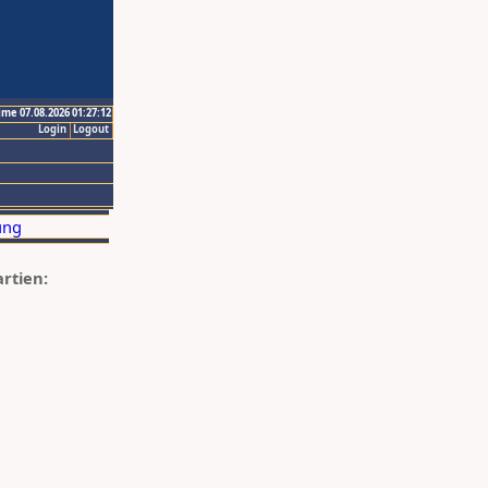
ime 07.08.2026 01:27:12
Login
Logout
artien: