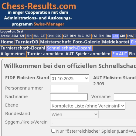
Logged on: Gast
Arabic
ARM
AZE
BIH
BUL
CAT
CHN
CRO
CZE
DEN
ENG
ESP
FAI
FIN
FRA
GER
GRE
INA
I
Home
TurnierDB
Meisterschaft
Foto-Galerie
Meldekartei
El
Turnierschach-Elozahl
Schnellschach-Elozahl
Allgemeines
Turnier anmelden: AUT
Spieler anmelden
Elo AUT
Elo
Willkommen bei den offiziellen Schnellscha
FIDE-Elolisten Stand
AUT-Elolisten Stand
2.303
Personennummer
Nachname
Vorname
Ebene
Bundesland
Spgem./Kreis/Verein
Nur "österreichische" Spieler (Land=A