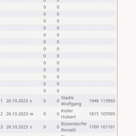
0
0
0
0
0
0
0
0
0
0
0
0
0
0
0
0
0
0
0
0
0
0
0
0
0
0
Stadik
1
26.10.2023
s
0
0
1948
113993
Wolfgang
Koller
2
26.10.2023
w
0
0
1815
107095
Hubert
Bösendorfer
3
26.10.2023
s
0
0
1709
101161
Ronald