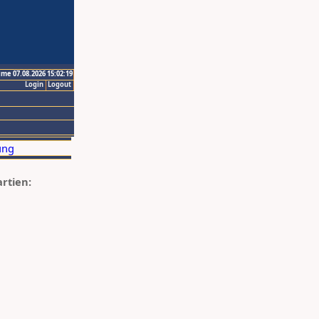
ime 07.08.2026 15:02:19
Login
Logout
artien: