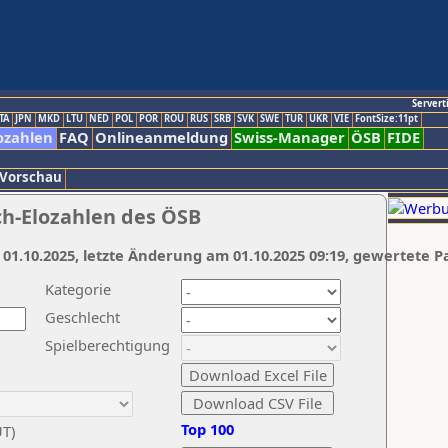
Servert
TA
JPN
MKD
LTU
NED
POL
POR
ROU
RUS
SRB
SVK
SWE
TUR
UKR
VIE
FontSize:11pt
ozahlen
FAQ
Onlineanmeldung
Swiss-Manager
ÖSB
FIDE
 Vorschau
ch-Elozahlen des ÖSB
 01.10.2025, letzte Änderung am 01.10.2025 09:19, gewertete P
Kategorie
Geschlecht
Spielberechtigung
Top 100
UT)