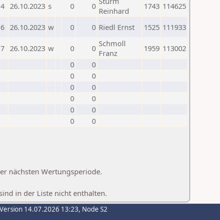
Sturm
4
26.10.2023
s
0
0
1743
114625
Reinhard
6
26.10.2023
w
0
0
Riedl Ernst
1525
111933
Schmoll
7
26.10.2023
w
0
0
1959
113002
Franz
0
0
0
0
0
0
0
0
0
0
0
0
 der nächsten Wertungsperiode.
d in der Liste nicht enthalten.
-Version 14.07.2026 13:23, Node S2