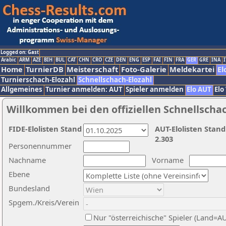
Logged on: Gast
Arabic
ARM
AZE
BIH
BUL
CAT
CHN
CRO
CZE
DEN
ENG
ESP
FAI
FIN
FRA
GER
GRE
INA
I
Home
TurnierDB
Meisterschaft
Foto-Galerie
Meldekartei
El
Turnierschach-Elozahl
Schnellschach-Elozahl
Allgemeines
Turnier anmelden: AUT
Spieler anmelden
Elo AUT
Elo
Willkommen bei den offiziellen Schnellscha
FIDE-Elolisten Stand
AUT-Elolisten Stand
2.303
Personennummer
Nachname
Vorname
Ebene
Bundesland
Spgem./Kreis/Verein
Nur "österreichische" Spieler (Land=A