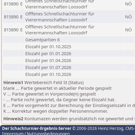
Offfenes Schnellschachturnier für
815890
E
NÖ
Vierermannschaften Loosodrf
Offfenes Schnellschachturnier für
815890
E
NÖ
Vierermannschaften Loosodrf
Offfenes Schnellschachturnier für
815890
E
NÖ
Vierermannschaften Loosodrf
Gesamtpartien 6
Elozahl per 01.10.2025
Elozahl per 01.01.2026
Elozahl per 01.04.2026
Elozahl per 01.07.2026
Elozahl per 01.10.2026
Hinweis1
Wertebereich Feld St (Status)
blank ... Partie gewertet in aktueller Periode gespielt
V ... Partie gewertet in Vorperiode(n) gespielt
- ... Partie nicht gewertet, da Gegner keine Elozahl hat.
E ... Partie vorgemerkt zur Berechnung der Einstiegselozahl in
K ... Korrektur wegen doppelter Personennummer.
Hinweis2
Kontumazen werden grundsätzlich nie gewertet und sin
Der Schachturnier-Ergebnis-Server
© 2006-2026 Heinz Herzog
, CMS
Impressum / Nutzungsbedingungen