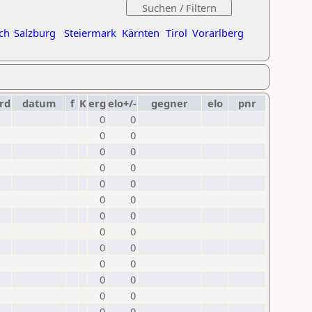
ch
Salzburg
Steiermark
Kärnten
Tirol
Vorarlberg
rd
datum
f
K
erg
elo+/-
gegner
elo
pnr
0
0
0
0
0
0
0
0
0
0
0
0
0
0
0
0
0
0
0
0
0
0
0
0
0
0