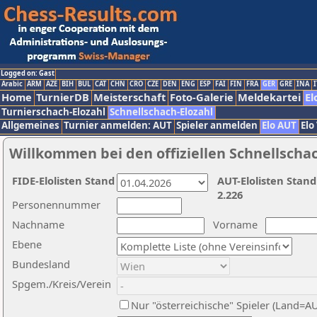
Logged on: Gast
Arabic
ARM
AZE
BIH
BUL
CAT
CHN
CRO
CZE
DEN
ENG
ESP
FAI
FIN
FRA
GER
GRE
INA
I
Home
TurnierDB
Meisterschaft
Foto-Galerie
Meldekartei
El
Turnierschach-Elozahl
Schnellschach-Elozahl
Allgemeines
Turnier anmelden: AUT
Spieler anmelden
Elo AUT
Elo
Willkommen bei den offiziellen Schnellscha
FIDE-Elolisten Stand
AUT-Elolisten Stand
2.226
Personennummer
Nachname
Vorname
Ebene
Bundesland
Spgem./Kreis/Verein
Nur "österreichische" Spieler (Land=A