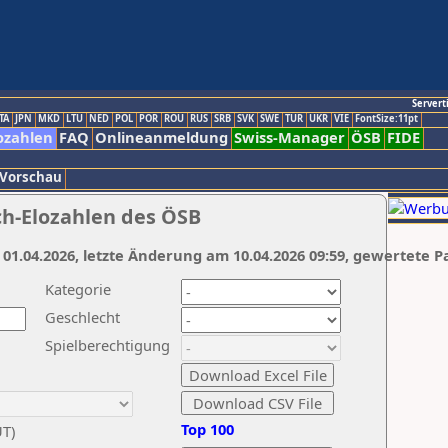
Servert
TA
JPN
MKD
LTU
NED
POL
POR
ROU
RUS
SRB
SVK
SWE
TUR
UKR
VIE
FontSize:11pt
ozahlen
FAQ
Onlineanmeldung
Swiss-Manager
ÖSB
FIDE
 Vorschau
ch-Elozahlen des ÖSB
 01.04.2026, letzte Änderung am 10.04.2026 09:59, gewertete P
Kategorie
Geschlecht
Spielberechtigung
Top 100
UT)