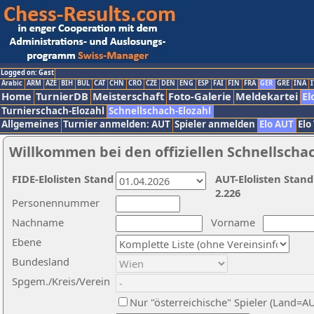
Logged on: Gast
Arabic
ARM
AZE
BIH
BUL
CAT
CHN
CRO
CZE
DEN
ENG
ESP
FAI
FIN
FRA
GER
GRE
INA
I
Home
TurnierDB
Meisterschaft
Foto-Galerie
Meldekartei
El
Turnierschach-Elozahl
Schnellschach-Elozahl
Allgemeines
Turnier anmelden: AUT
Spieler anmelden
Elo AUT
Elo
Willkommen bei den offiziellen Schnellscha
FIDE-Elolisten Stand
AUT-Elolisten Stand
2.226
Personennummer
Nachname
Vorname
Ebene
Bundesland
Spgem./Kreis/Verein
Nur "österreichische" Spieler (Land=A