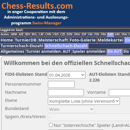
Logged on: Gast
Arabic
ARM
AZE
BIH
BUL
CAT
CHN
CRO
CZE
DEN
ENG
ESP
FAI
FIN
FRA
GER
GRE
INA
I
Home
TurnierDB
Meisterschaft
Foto-Galerie
Meldekartei
El
Turnierschach-Elozahl
Schnellschach-Elozahl
Allgemeines
Turnier anmelden: AUT
Spieler anmelden
Elo AUT
Elo
Willkommen bei den offiziellen Schnellscha
FIDE-Elolisten Stand
AUT-Elolisten Stand
2.226
Personennummer
Nachname
Vorname
Ebene
Bundesland
Spgem./Kreis/Verein
Nur "österreichische" Spieler (Land=A