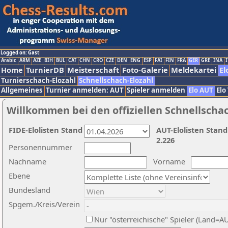
Logged on: Gast
Arabic
ARM
AZE
BIH
BUL
CAT
CHN
CRO
CZE
DEN
ENG
ESP
FAI
FIN
FRA
GER
GRE
INA
I
Home
TurnierDB
Meisterschaft
Foto-Galerie
Meldekartei
El
Turnierschach-Elozahl
Schnellschach-Elozahl
Allgemeines
Turnier anmelden: AUT
Spieler anmelden
Elo AUT
Elo
Willkommen bei den offiziellen Schnellscha
FIDE-Elolisten Stand
AUT-Elolisten Stand
2.226
Personennummer
Nachname
Vorname
Ebene
Bundesland
Spgem./Kreis/Verein
Nur "österreichische" Spieler (Land=A