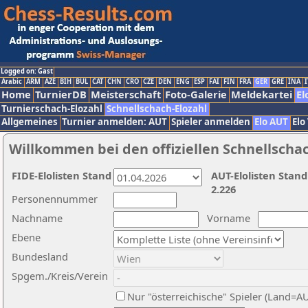
Logged on: Gast
Arabic
ARM
AZE
BIH
BUL
CAT
CHN
CRO
CZE
DEN
ENG
ESP
FAI
FIN
FRA
GER
GRE
INA
I
Home
TurnierDB
Meisterschaft
Foto-Galerie
Meldekartei
El
Turnierschach-Elozahl
Schnellschach-Elozahl
Allgemeines
Turnier anmelden: AUT
Spieler anmelden
Elo AUT
Elo
Willkommen bei den offiziellen Schnellscha
FIDE-Elolisten Stand
AUT-Elolisten Stand
2.226
Personennummer
Nachname
Vorname
Ebene
Bundesland
Spgem./Kreis/Verein
Nur "österreichische" Spieler (Land=A