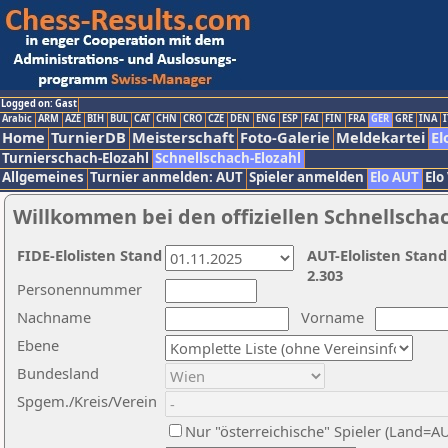
Logged on: Gast
Arabic
ARM
AZE
BIH
BUL
CAT
CHN
CRO
CZE
DEN
ENG
ESP
FAI
FIN
FRA
GER
GRE
INA
I
Home
TurnierDB
Meisterschaft
Foto-Galerie
Meldekartei
El
Turnierschach-Elozahl
Schnellschach-Elozahl
Allgemeines
Turnier anmelden: AUT
Spieler anmelden
Elo AUT
Elo
Willkommen bei den offiziellen Schnellscha
FIDE-Elolisten Stand
AUT-Elolisten Stand
2.303
Personennummer
Nachname
Vorname
Ebene
Bundesland
Spgem./Kreis/Verein
Nur "österreichische" Spieler (Land=A