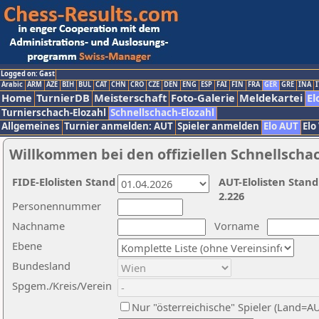
Logged on: Gast
Arabic
ARM
AZE
BIH
BUL
CAT
CHN
CRO
CZE
DEN
ENG
ESP
FAI
FIN
FRA
GER
GRE
INA
I
Home
TurnierDB
Meisterschaft
Foto-Galerie
Meldekartei
El
Turnierschach-Elozahl
Schnellschach-Elozahl
Allgemeines
Turnier anmelden: AUT
Spieler anmelden
Elo AUT
Elo
Willkommen bei den offiziellen Schnellscha
FIDE-Elolisten Stand
AUT-Elolisten Stand
2.226
Personennummer
Nachname
Vorname
Ebene
Bundesland
Spgem./Kreis/Verein
Nur "österreichische" Spieler (Land=A