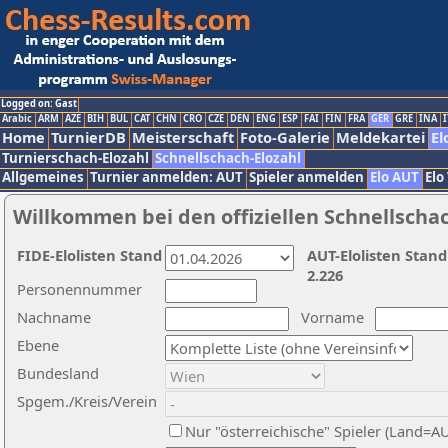
Logged on: Gast
Arabic
ARM
AZE
BIH
BUL
CAT
CHN
CRO
CZE
DEN
ENG
ESP
FAI
FIN
FRA
GER
GRE
INA
I
Home
TurnierDB
Meisterschaft
Foto-Galerie
Meldekartei
El
Turnierschach-Elozahl
Schnellschach-Elozahl
Allgemeines
Turnier anmelden: AUT
Spieler anmelden
Elo AUT
Elo
Willkommen bei den offiziellen Schnellscha
FIDE-Elolisten Stand
AUT-Elolisten Stand
2.226
Personennummer
Nachname
Vorname
Ebene
Bundesland
Spgem./Kreis/Verein
Nur "österreichische" Spieler (Land=A