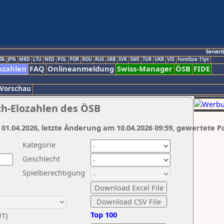
Servert
TA
JPN
MKD
LTU
NED
POL
POR
ROU
RUS
SRB
SVK
SWE
TUR
UKR
VIE
FontSize:11pt
ozahlen
FAQ
Onlineanmeldung
Swiss-Manager
ÖSB
FIDE
 Vorschau
ch-Elozahlen des ÖSB
 01.04.2026, letzte Änderung am 10.04.2026 09:59, gewertete P
Kategorie
Geschlecht
Spielberechtigung
Top 100
UT)