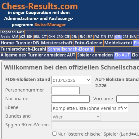
Logged on: Gast
Arabic
ARM
AZE
BIH
BUL
CAT
CHN
CRO
CZE
DEN
ENG
ESP
FAI
FIN
FRA
GER
GRE
INA
I
Home
TurnierDB
Meisterschaft
Foto-Galerie
Meldekartei
El
Turnierschach-Elozahl
Schnellschach-Elozahl
Allgemeines
Turnier anmelden: AUT
Spieler anmelden
Elo AUT
Elo
Willkommen bei den offiziellen Schnellscha
FIDE-Elolisten Stand
AUT-Elolisten Stand
2.226
Personennummer
Nachname
Vorname
Ebene
Bundesland
Spgem./Kreis/Verein
Nur "österreichische" Spieler (Land=A