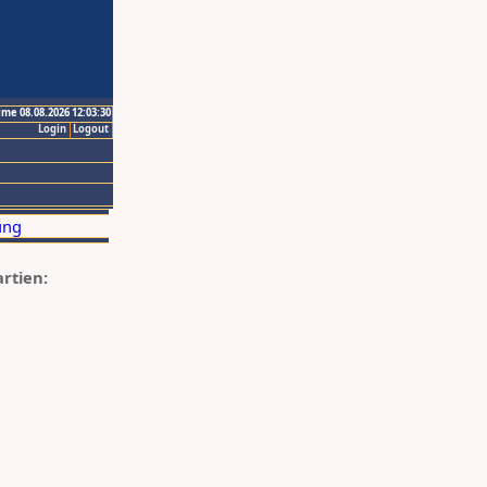
ime 08.08.2026 12:03:30
Login
Logout
artien: