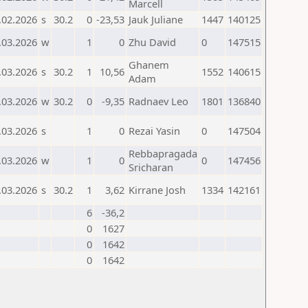
Marcell
.02.2026
s
30.2
0
-23,53
Jauk Juliane
1447
140125
.03.2026
w
1
0
Zhu David
0
147515
Ghanem
.03.2026
s
30.2
1
10,56
1552
140615
Adam
.03.2026
w
30.2
0
-9,35
Radnaev Leo
1801
136840
.03.2026
s
1
0
Rezai Yasin
0
147504
Rebbapragada
.03.2026
w
1
0
0
147456
Sricharan
.03.2026
s
30.2
1
3,62
Kirrane Josh
1334
142161
6
-36,2
0
1627
0
1642
0
1642