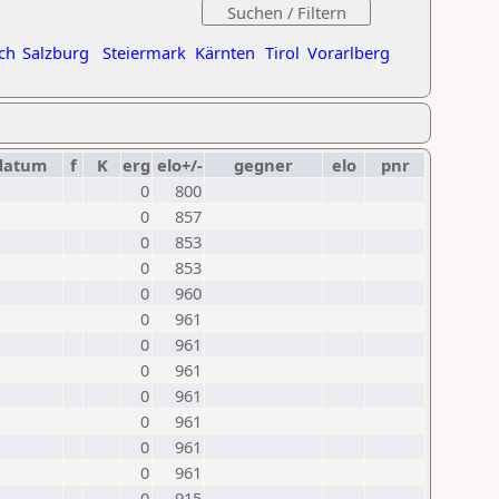
ch
Salzburg
Steiermark
Kärnten
Tirol
Vorarlberg
datum
f
K
erg
elo+/-
gegner
elo
pnr
0
800
0
857
0
853
0
853
0
960
0
961
0
961
0
961
0
961
0
961
0
961
0
961
0
915