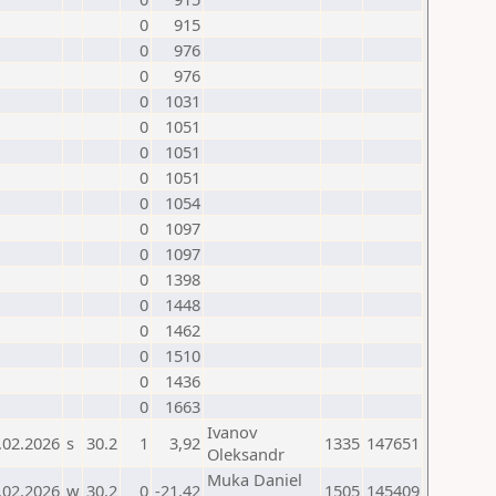
0
915
0
976
0
976
0
1031
0
1051
0
1051
0
1051
0
1054
0
1097
0
1097
0
1398
0
1448
0
1462
0
1510
0
1436
0
1663
Ivanov
.02.2026
s
30.2
1
3,92
1335
147651
Oleksandr
Muka Daniel
.02.2026
w
30.2
0
-21,42
1505
145409