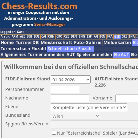
Logged on: Gast
Arabic
ARM
AZE
BIH
BUL
CAT
CHN
CRO
CZE
DEN
ENG
ESP
FAI
FIN
FRA
GER
GRE
INA
I
Home
TurnierDB
Meisterschaft
Foto-Galerie
Meldekartei
El
Turnierschach-Elozahl
Schnellschach-Elozahl
Allgemeines
Turnier anmelden: AUT
Spieler anmelden
Elo AUT
Elo
Willkommen bei den offiziellen Schnellscha
FIDE-Elolisten Stand
AUT-Elolisten Stand
2.226
Personennummer
Nachname
Vorname
Ebene
Bundesland
Spgem./Kreis/Verein
Nur "österreichische" Spieler (Land=A