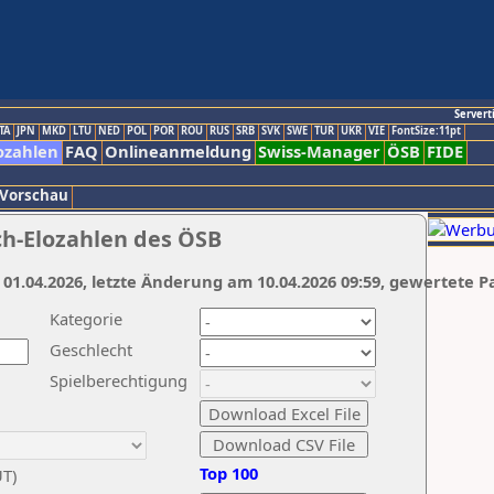
Servert
TA
JPN
MKD
LTU
NED
POL
POR
ROU
RUS
SRB
SVK
SWE
TUR
UKR
VIE
FontSize:11pt
ozahlen
FAQ
Onlineanmeldung
Swiss-Manager
ÖSB
FIDE
 Vorschau
ch-Elozahlen des ÖSB
 01.04.2026, letzte Änderung am 10.04.2026 09:59, gewertete P
Kategorie
Geschlecht
Spielberechtigung
Top 100
UT)