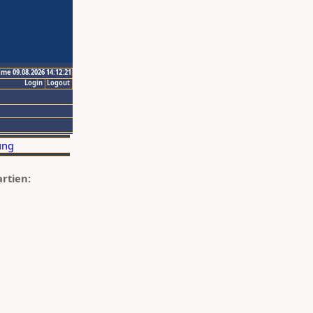
ime 09.08.2026 14:12:21
Login
Logout
artien: