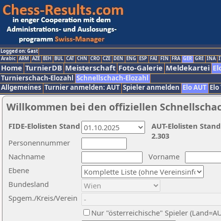
Logged on: Gast
Arabic
ARM
AZE
BIH
BUL
CAT
CHN
CRO
CZE
DEN
ENG
ESP
FAI
FIN
FRA
GER
GRE
INA
I
Home
TurnierDB
Meisterschaft
Foto-Galerie
Meldekartei
El
Turnierschach-Elozahl
Schnellschach-Elozahl
Allgemeines
Turnier anmelden: AUT
Spieler anmelden
Elo AUT
Elo
Willkommen bei den offiziellen Schnellscha
FIDE-Elolisten Stand
AUT-Elolisten Stand
2.303
Personennummer
Nachname
Vorname
Ebene
Bundesland
Spgem./Kreis/Verein
Nur "österreichische" Spieler (Land=A