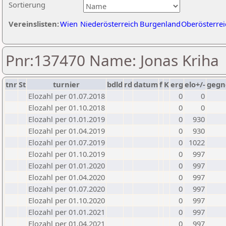
Sortierung
Vereinslisten:
Wien
Niederösterreich
Burgenland
Oberösterrei
Pnr:137470 Name: Jonas Kriha
tnr
St
turnier
bdld
rd
datum
f
K
erg
elo+/-
gegn
Elozahl per 01.07.2018
0
0
Elozahl per 01.10.2018
0
0
Elozahl per 01.01.2019
0
930
Elozahl per 01.04.2019
0
930
Elozahl per 01.07.2019
0
1022
Elozahl per 01.10.2019
0
997
Elozahl per 01.01.2020
0
997
Elozahl per 01.04.2020
0
997
Elozahl per 01.07.2020
0
997
Elozahl per 01.10.2020
0
997
Elozahl per 01.01.2021
0
997
Elozahl per 01.04.2021
0
997