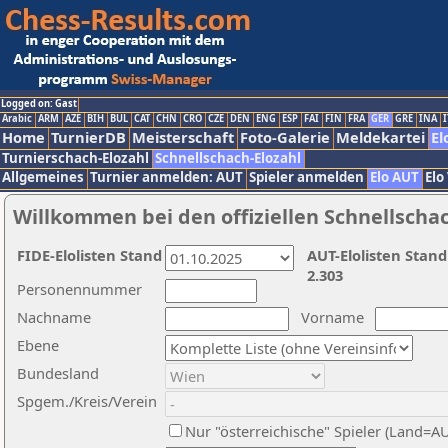
Logged on: Gast
Arabic
ARM
AZE
BIH
BUL
CAT
CHN
CRO
CZE
DEN
ENG
ESP
FAI
FIN
FRA
GER
GRE
INA
I
Home
TurnierDB
Meisterschaft
Foto-Galerie
Meldekartei
El
Turnierschach-Elozahl
Schnellschach-Elozahl
Allgemeines
Turnier anmelden: AUT
Spieler anmelden
Elo AUT
Elo
Willkommen bei den offiziellen Schnellscha
FIDE-Elolisten Stand
AUT-Elolisten Stand
2.303
Personennummer
Nachname
Vorname
Ebene
Bundesland
Spgem./Kreis/Verein
Nur "österreichische" Spieler (Land=A