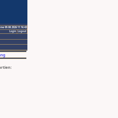
ime 09.08.2026 11:16:43
Login
Logout
artien: