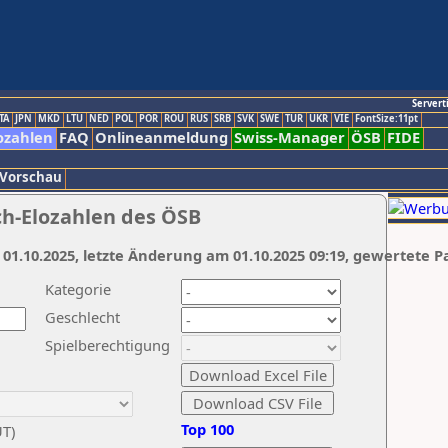
Servert
TA
JPN
MKD
LTU
NED
POL
POR
ROU
RUS
SRB
SVK
SWE
TUR
UKR
VIE
FontSize:11pt
ozahlen
FAQ
Onlineanmeldung
Swiss-Manager
ÖSB
FIDE
 Vorschau
ch-Elozahlen des ÖSB
 01.10.2025, letzte Änderung am 01.10.2025 09:19, gewertete P
Kategorie
Geschlecht
Spielberechtigung
Top 100
UT)