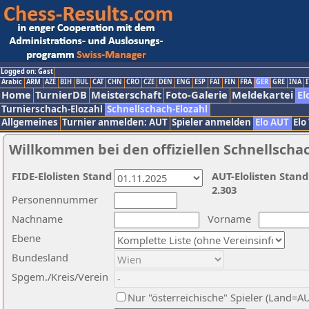
Logged on: Gast
Arabic
ARM
AZE
BIH
BUL
CAT
CHN
CRO
CZE
DEN
ENG
ESP
FAI
FIN
FRA
GER
GRE
INA
I
Home
TurnierDB
Meisterschaft
Foto-Galerie
Meldekartei
El
Turnierschach-Elozahl
Schnellschach-Elozahl
Allgemeines
Turnier anmelden: AUT
Spieler anmelden
Elo AUT
Elo
Willkommen bei den offiziellen Schnellscha
FIDE-Elolisten Stand
AUT-Elolisten Stand
2.303
Personennummer
Nachname
Vorname
Ebene
Bundesland
Spgem./Kreis/Verein
Nur "österreichische" Spieler (Land=A