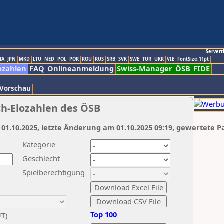
Servert
TA
JPN
MKD
LTU
NED
POL
POR
ROU
RUS
SRB
SVK
SWE
TUR
UKR
VIE
FontSize:11pt
ozahlen
FAQ
Onlineanmeldung
Swiss-Manager
ÖSB
FIDE
 Vorschau
ch-Elozahlen des ÖSB
 01.10.2025, letzte Änderung am 01.10.2025 09:19, gewertete P
Kategorie
Geschlecht
Spielberechtigung
Top 100
UT)