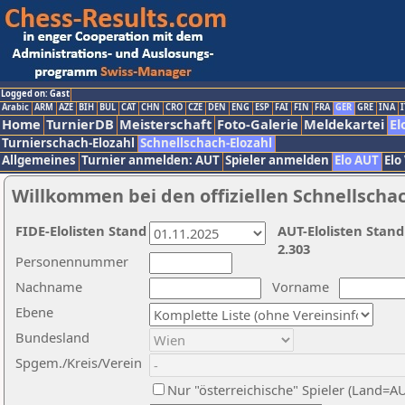
Logged on: Gast
Arabic
ARM
AZE
BIH
BUL
CAT
CHN
CRO
CZE
DEN
ENG
ESP
FAI
FIN
FRA
GER
GRE
INA
I
Home
TurnierDB
Meisterschaft
Foto-Galerie
Meldekartei
El
Turnierschach-Elozahl
Schnellschach-Elozahl
Allgemeines
Turnier anmelden: AUT
Spieler anmelden
Elo AUT
Elo
Willkommen bei den offiziellen Schnellscha
FIDE-Elolisten Stand
AUT-Elolisten Stand
2.303
Personennummer
Nachname
Vorname
Ebene
Bundesland
Spgem./Kreis/Verein
Nur "österreichische" Spieler (Land=A