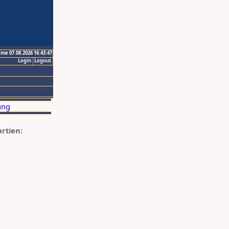
ime 07.08.2026 16:43:47
Login
Logout
artien: