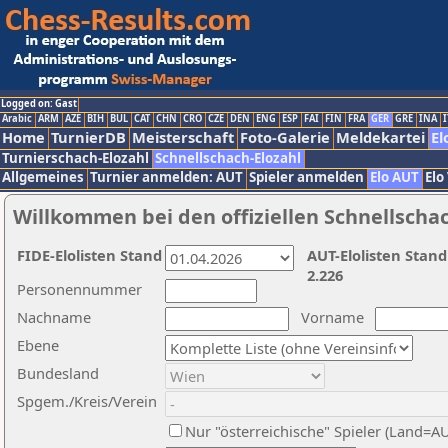
Logged on: Gast
Arabic
ARM
AZE
BIH
BUL
CAT
CHN
CRO
CZE
DEN
ENG
ESP
FAI
FIN
FRA
GER
GRE
INA
I
Home
TurnierDB
Meisterschaft
Foto-Galerie
Meldekartei
El
Turnierschach-Elozahl
Schnellschach-Elozahl
Allgemeines
Turnier anmelden: AUT
Spieler anmelden
Elo AUT
Elo
Willkommen bei den offiziellen Schnellscha
FIDE-Elolisten Stand
AUT-Elolisten Stand
2.226
Personennummer
Nachname
Vorname
Ebene
Bundesland
Spgem./Kreis/Verein
Nur "österreichische" Spieler (Land=A