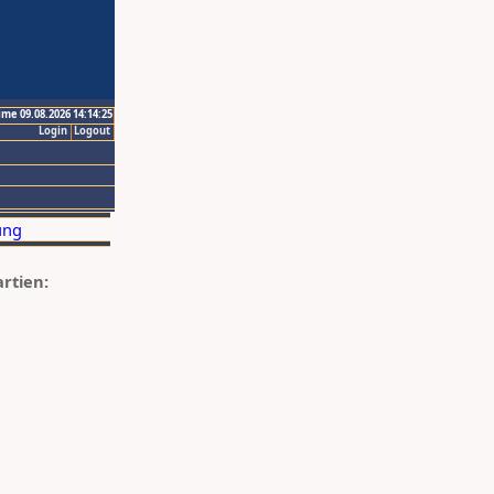
ime 09.08.2026 14:14:25
Login
Logout
artien: