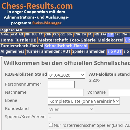
Logged on: Gast
Arabic
ARM
AZE
BIH
BUL
CAT
CHN
CRO
CZE
DEN
ENG
ESP
FAI
FIN
FRA
GER
GRE
INA
I
Home
TurnierDB
Meisterschaft
Foto-Galerie
Meldekartei
El
Turnierschach-Elozahl
Schnellschach-Elozahl
Allgemeines
Turnier anmelden: AUT
Spieler anmelden
Elo AUT
Elo
Willkommen bei den offiziellen Schnellscha
FIDE-Elolisten Stand
AUT-Elolisten Stand
2.226
Personennummer
Nachname
Vorname
Ebene
Bundesland
Spgem./Kreis/Verein
Nur "österreichische" Spieler (Land=A