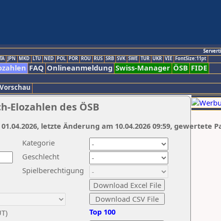
Servert
TA
JPN
MKD
LTU
NED
POL
POR
ROU
RUS
SRB
SVK
SWE
TUR
UKR
VIE
FontSize:11pt
ozahlen
FAQ
Onlineanmeldung
Swiss-Manager
ÖSB
FIDE
 Vorschau
ch-Elozahlen des ÖSB
 01.04.2026, letzte Änderung am 10.04.2026 09:59, gewertete P
Kategorie
Geschlecht
Spielberechtigung
Top 100
UT)