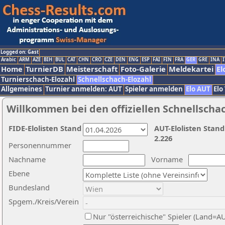
Logged on: Gast
Arabic
ARM
AZE
BIH
BUL
CAT
CHN
CRO
CZE
DEN
ENG
ESP
FAI
FIN
FRA
GER
GRE
INA
I
Home
TurnierDB
Meisterschaft
Foto-Galerie
Meldekartei
El
Turnierschach-Elozahl
Schnellschach-Elozahl
Allgemeines
Turnier anmelden: AUT
Spieler anmelden
Elo AUT
Elo
Willkommen bei den offiziellen Schnellscha
FIDE-Elolisten Stand
AUT-Elolisten Stand
2.226
Personennummer
Nachname
Vorname
Ebene
Bundesland
Spgem./Kreis/Verein
Nur "österreichische" Spieler (Land=A