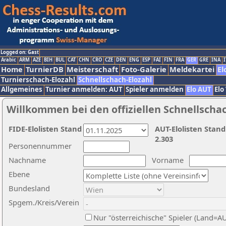
Logged on: Gast
Arabic
ARM
AZE
BIH
BUL
CAT
CHN
CRO
CZE
DEN
ENG
ESP
FAI
FIN
FRA
GER
GRE
INA
I
Home
TurnierDB
Meisterschaft
Foto-Galerie
Meldekartei
El
Turnierschach-Elozahl
Schnellschach-Elozahl
Allgemeines
Turnier anmelden: AUT
Spieler anmelden
Elo AUT
Elo
Willkommen bei den offiziellen Schnellscha
FIDE-Elolisten Stand
AUT-Elolisten Stand
2.303
Personennummer
Nachname
Vorname
Ebene
Bundesland
Spgem./Kreis/Verein
Nur "österreichische" Spieler (Land=A