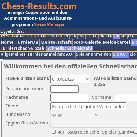
Logged on: Gast
Arabic
ARM
AZE
BIH
BUL
CAT
CHN
CRO
CZE
DEN
ENG
ESP
FAI
FIN
FRA
GER
GRE
INA
I
Home
TurnierDB
Meisterschaft
Foto-Galerie
Meldekartei
El
Turnierschach-Elozahl
Schnellschach-Elozahl
Allgemeines
Turnier anmelden: AUT
Spieler anmelden
Elo AUT
Elo
Willkommen bei den offiziellen Schnellscha
FIDE-Elolisten Stand
AUT-Elolisten Stand
2.226
Personennummer
Nachname
Vorname
Ebene
Bundesland
Spgem./Kreis/Verein
Nur "österreichische" Spieler (Land=A