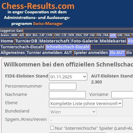
Logged on: Gast
Arabic
ARM
AZE
BIH
BUL
CAT
CHN
CRO
CZE
DEN
ENG
ESP
FAI
FIN
FRA
GER
GRE
INA
I
Home
TurnierDB
Meisterschaft
Foto-Galerie
Meldekartei
El
Turnierschach-Elozahl
Schnellschach-Elozahl
Allgemeines
Turnier anmelden: AUT
Spieler anmelden
Elo AUT
Elo
Willkommen bei den offiziellen Schnellscha
FIDE-Elolisten Stand
AUT-Elolisten Stand
2.303
Personennummer
Nachname
Vorname
Ebene
Bundesland
Spgem./Kreis/Verein
Nur "österreichische" Spieler (Land=A