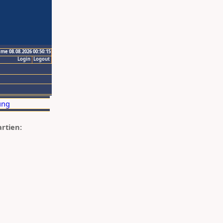
ime 08.08.2026 00:50:15
Login
Logout
artien: