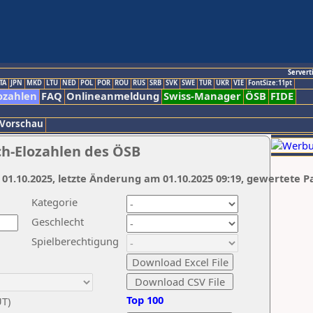
Servert
TA
JPN
MKD
LTU
NED
POL
POR
ROU
RUS
SRB
SVK
SWE
TUR
UKR
VIE
FontSize:11pt
ozahlen
FAQ
Onlineanmeldung
Swiss-Manager
ÖSB
FIDE
 Vorschau
ch-Elozahlen des ÖSB
 01.10.2025, letzte Änderung am 01.10.2025 09:19, gewertete P
Kategorie
Geschlecht
Spielberechtigung
Top 100
UT)