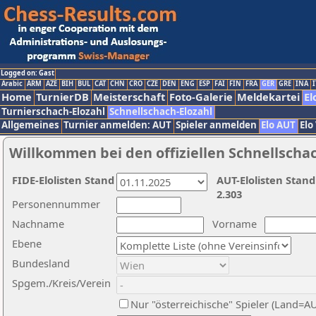
Logged on: Gast
Arabic
ARM
AZE
BIH
BUL
CAT
CHN
CRO
CZE
DEN
ENG
ESP
FAI
FIN
FRA
GER
GRE
INA
I
Home
TurnierDB
Meisterschaft
Foto-Galerie
Meldekartei
El
Turnierschach-Elozahl
Schnellschach-Elozahl
Allgemeines
Turnier anmelden: AUT
Spieler anmelden
Elo AUT
Elo
Willkommen bei den offiziellen Schnellscha
FIDE-Elolisten Stand
AUT-Elolisten Stand
2.303
Personennummer
Nachname
Vorname
Ebene
Bundesland
Spgem./Kreis/Verein
Nur "österreichische" Spieler (Land=A