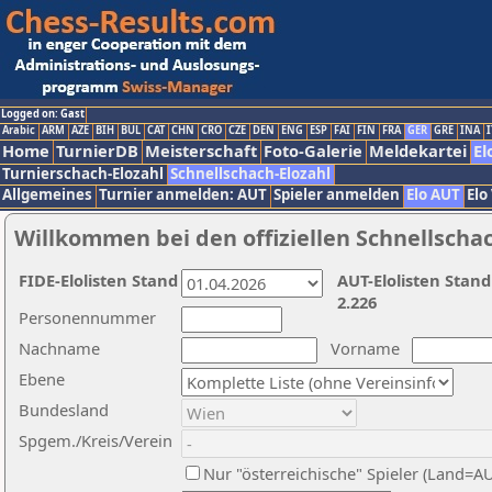
Logged on: Gast
Arabic
ARM
AZE
BIH
BUL
CAT
CHN
CRO
CZE
DEN
ENG
ESP
FAI
FIN
FRA
GER
GRE
INA
I
Home
TurnierDB
Meisterschaft
Foto-Galerie
Meldekartei
El
Turnierschach-Elozahl
Schnellschach-Elozahl
Allgemeines
Turnier anmelden: AUT
Spieler anmelden
Elo AUT
Elo
Willkommen bei den offiziellen Schnellscha
FIDE-Elolisten Stand
AUT-Elolisten Stand
2.226
Personennummer
Nachname
Vorname
Ebene
Bundesland
Spgem./Kreis/Verein
Nur "österreichische" Spieler (Land=A