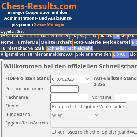
Logged on: Gast
Arabic
ARM
AZE
BIH
BUL
CAT
CHN
CRO
CZE
DEN
ENG
ESP
FAI
FIN
FRA
GER
GRE
INA
I
Home
TurnierDB
Meisterschaft
Foto-Galerie
Meldekartei
El
Turnierschach-Elozahl
Schnellschach-Elozahl
Allgemeines
Turnier anmelden: AUT
Spieler anmelden
Elo AUT
Elo
Willkommen bei den offiziellen Schnellscha
FIDE-Elolisten Stand
AUT-Elolisten Stand
2.226
Personennummer
Nachname
Vorname
Ebene
Bundesland
Spgem./Kreis/Verein
Nur "österreichische" Spieler (Land=A