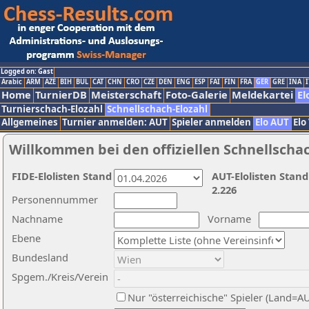
Logged on: Gast
Arabic
ARM
AZE
BIH
BUL
CAT
CHN
CRO
CZE
DEN
ENG
ESP
FAI
FIN
FRA
GER
GRE
INA
I
Home
TurnierDB
Meisterschaft
Foto-Galerie
Meldekartei
El
Turnierschach-Elozahl
Schnellschach-Elozahl
Allgemeines
Turnier anmelden: AUT
Spieler anmelden
Elo AUT
Elo
Willkommen bei den offiziellen Schnellscha
FIDE-Elolisten Stand
AUT-Elolisten Stand
2.226
Personennummer
Nachname
Vorname
Ebene
Bundesland
Spgem./Kreis/Verein
Nur "österreichische" Spieler (Land=A