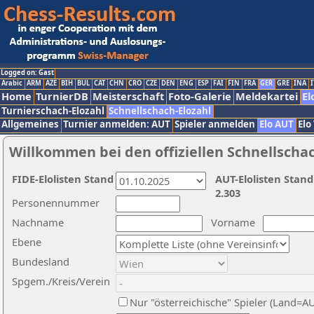
Logged on: Gast
Arabic
ARM
AZE
BIH
BUL
CAT
CHN
CRO
CZE
DEN
ENG
ESP
FAI
FIN
FRA
GER
GRE
INA
I
Home
TurnierDB
Meisterschaft
Foto-Galerie
Meldekartei
El
Turnierschach-Elozahl
Schnellschach-Elozahl
Allgemeines
Turnier anmelden: AUT
Spieler anmelden
Elo AUT
Elo
Willkommen bei den offiziellen Schnellscha
FIDE-Elolisten Stand
AUT-Elolisten Stand
2.303
Personennummer
Nachname
Vorname
Ebene
Bundesland
Spgem./Kreis/Verein
Nur "österreichische" Spieler (Land=A