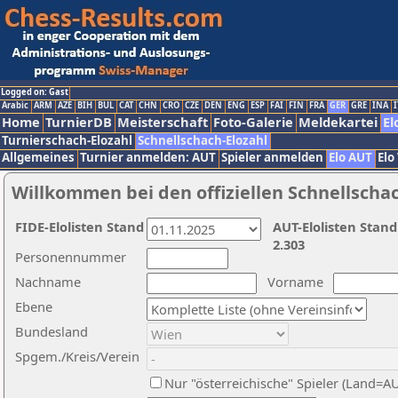
Logged on: Gast
Arabic
ARM
AZE
BIH
BUL
CAT
CHN
CRO
CZE
DEN
ENG
ESP
FAI
FIN
FRA
GER
GRE
INA
I
Home
TurnierDB
Meisterschaft
Foto-Galerie
Meldekartei
El
Turnierschach-Elozahl
Schnellschach-Elozahl
Allgemeines
Turnier anmelden: AUT
Spieler anmelden
Elo AUT
Elo
Willkommen bei den offiziellen Schnellscha
FIDE-Elolisten Stand
AUT-Elolisten Stand
2.303
Personennummer
Nachname
Vorname
Ebene
Bundesland
Spgem./Kreis/Verein
Nur "österreichische" Spieler (Land=A