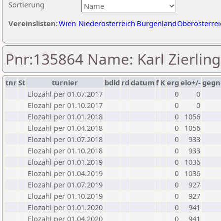
Sortierung
Vereinslisten:
Wien
Niederösterreich
Burgenland
Oberösterrei
Pnr:135864 Name: Karl Zierling
tnr
St
turnier
bdld
rd
datum
f
K
erg
elo+/-
gegn
Elozahl per 01.07.2017
0
0
Elozahl per 01.10.2017
0
0
Elozahl per 01.01.2018
0
1056
Elozahl per 01.04.2018
0
1056
Elozahl per 01.07.2018
0
933
Elozahl per 01.10.2018
0
933
Elozahl per 01.01.2019
0
1036
Elozahl per 01.04.2019
0
1036
Elozahl per 01.07.2019
0
927
Elozahl per 01.10.2019
0
927
Elozahl per 01.01.2020
0
941
Elozahl per 01.04.2020
0
941