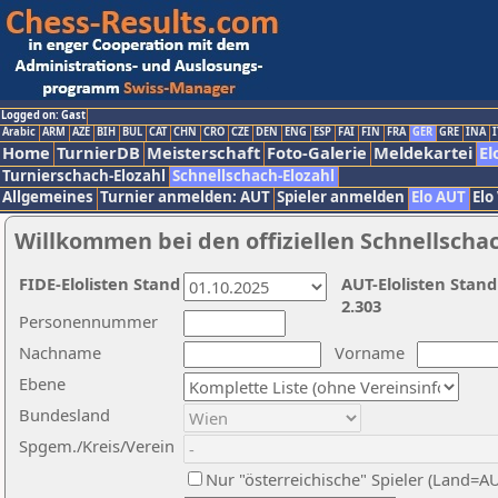
Logged on: Gast
Arabic
ARM
AZE
BIH
BUL
CAT
CHN
CRO
CZE
DEN
ENG
ESP
FAI
FIN
FRA
GER
GRE
INA
I
Home
TurnierDB
Meisterschaft
Foto-Galerie
Meldekartei
El
Turnierschach-Elozahl
Schnellschach-Elozahl
Allgemeines
Turnier anmelden: AUT
Spieler anmelden
Elo AUT
Elo
Willkommen bei den offiziellen Schnellscha
FIDE-Elolisten Stand
AUT-Elolisten Stand
2.303
Personennummer
Nachname
Vorname
Ebene
Bundesland
Spgem./Kreis/Verein
Nur "österreichische" Spieler (Land=A