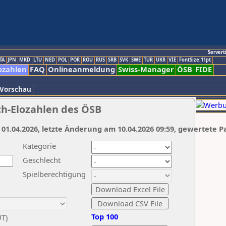
Servert
TA
JPN
MKD
LTU
NED
POL
POR
ROU
RUS
SRB
SVK
SWE
TUR
UKR
VIE
FontSize:11pt
ozahlen
FAQ
Onlineanmeldung
Swiss-Manager
ÖSB
FIDE
 Vorschau
ch-Elozahlen des ÖSB
 01.04.2026, letzte Änderung am 10.04.2026 09:59, gewertete P
Kategorie
Geschlecht
Spielberechtigung
Top 100
UT)