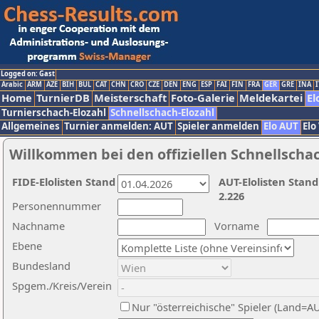
Logged on: Gast
Arabic
ARM
AZE
BIH
BUL
CAT
CHN
CRO
CZE
DEN
ENG
ESP
FAI
FIN
FRA
GER
GRE
INA
I
Home
TurnierDB
Meisterschaft
Foto-Galerie
Meldekartei
El
Turnierschach-Elozahl
Schnellschach-Elozahl
Allgemeines
Turnier anmelden: AUT
Spieler anmelden
Elo AUT
Elo
Willkommen bei den offiziellen Schnellscha
FIDE-Elolisten Stand
AUT-Elolisten Stand
2.226
Personennummer
Nachname
Vorname
Ebene
Bundesland
Spgem./Kreis/Verein
Nur "österreichische" Spieler (Land=A