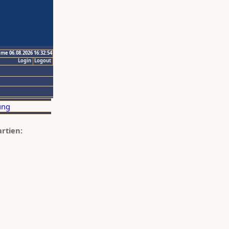
ime 06.08.2026 16:32:54
Login
Logout
artien: