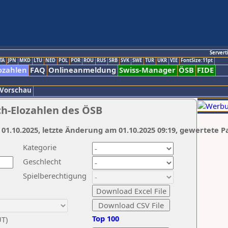
Servert
TA
JPN
MKD
LTU
NED
POL
POR
ROU
RUS
SRB
SVK
SWE
TUR
UKR
VIE
FontSize:11pt
ozahlen
FAQ
Onlineanmeldung
Swiss-Manager
ÖSB
FIDE
 Vorschau
ch-Elozahlen des ÖSB
 01.10.2025, letzte Änderung am 01.10.2025 09:19, gewertete P
Kategorie
Geschlecht
Spielberechtigung
Top 100
UT)