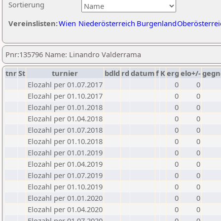
Sortierung
Vereinslisten:
Wien
Niederösterreich
Burgenland
Oberösterrei
Pnr:135796 Name: Linandro Valderrama
tnr
St
turnier
bdld
rd
datum
f
K
erg
elo+/-
gegn
Elozahl per 01.07.2017
0
0
Elozahl per 01.10.2017
0
0
Elozahl per 01.01.2018
0
0
Elozahl per 01.04.2018
0
0
Elozahl per 01.07.2018
0
0
Elozahl per 01.10.2018
0
0
Elozahl per 01.01.2019
0
0
Elozahl per 01.04.2019
0
0
Elozahl per 01.07.2019
0
0
Elozahl per 01.10.2019
0
0
Elozahl per 01.01.2020
0
0
Elozahl per 01.04.2020
0
0
Elozahl per 01.07.2020
0
0