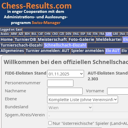
Logged on: Gast
Arabic
ARM
AZE
BIH
BUL
CAT
CHN
CRO
CZE
DEN
ENG
ESP
FAI
FIN
FRA
GER
GRE
INA
I
Home
TurnierDB
Meisterschaft
Foto-Galerie
Meldekartei
El
Turnierschach-Elozahl
Schnellschach-Elozahl
Allgemeines
Turnier anmelden: AUT
Spieler anmelden
Elo AUT
Elo
Willkommen bei den offiziellen Schnellscha
FIDE-Elolisten Stand
AUT-Elolisten Stand
2.303
Personennummer
Nachname
Vorname
Ebene
Bundesland
Spgem./Kreis/Verein
Nur "österreichische" Spieler (Land=A