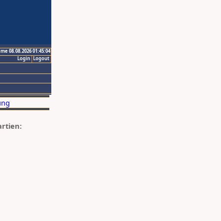
ime 08.08.2026 01:45:04
Login
Logout
artien: