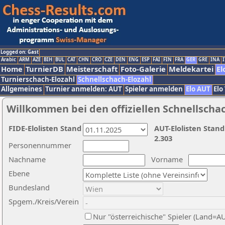
Logged on: Gast
Arabic
ARM
AZE
BIH
BUL
CAT
CHN
CRO
CZE
DEN
ENG
ESP
FAI
FIN
FRA
GER
GRE
INA
I
Home
TurnierDB
Meisterschaft
Foto-Galerie
Meldekartei
El
Turnierschach-Elozahl
Schnellschach-Elozahl
Allgemeines
Turnier anmelden: AUT
Spieler anmelden
Elo AUT
Elo
Willkommen bei den offiziellen Schnellscha
FIDE-Elolisten Stand
AUT-Elolisten Stand
2.303
Personennummer
Nachname
Vorname
Ebene
Bundesland
Spgem./Kreis/Verein
Nur "österreichische" Spieler (Land=A