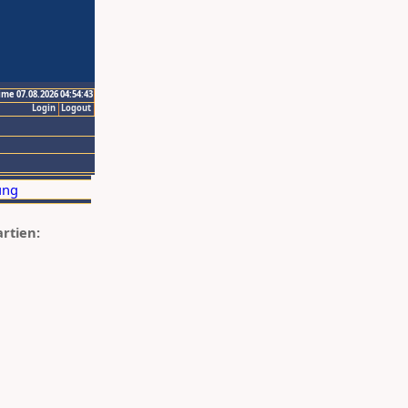
ime 07.08.2026 04:54:43
Login
Logout
artien: