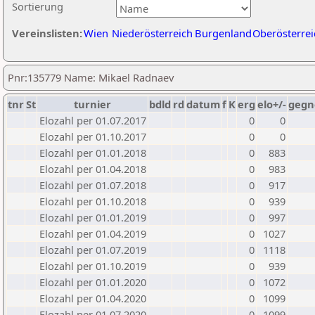
Sortierung
Vereinslisten:
Wien
Niederösterreich
Burgenland
Oberösterrei
Pnr:135779 Name: Mikael Radnaev
tnr
St
turnier
bdld
rd
datum
f
K
erg
elo+/-
gegn
Elozahl per 01.07.2017
0
0
Elozahl per 01.10.2017
0
0
Elozahl per 01.01.2018
0
883
Elozahl per 01.04.2018
0
983
Elozahl per 01.07.2018
0
917
Elozahl per 01.10.2018
0
939
Elozahl per 01.01.2019
0
997
Elozahl per 01.04.2019
0
1027
Elozahl per 01.07.2019
0
1118
Elozahl per 01.10.2019
0
939
Elozahl per 01.01.2020
0
1072
Elozahl per 01.04.2020
0
1099
Elozahl per 01.07.2020
0
1099