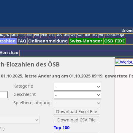
Servert
TA
JPN
MKD
LTU
NED
POL
POR
ROU
RUS
SRB
SVK
SWE
TUR
UKR
VIE
FontSize:11pt
ozahlen
FAQ
Onlineanmeldung
Swiss-Manager
ÖSB
FIDE
 Vorschau
ch-Elozahlen des ÖSB
 01.10.2025, letzte Änderung am 01.10.2025 09:19, gewertete P
Kategorie
Geschlecht
Spielberechtigung
Top 100
UT)