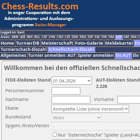
Logged on: Gast
Arabic
ARM
AZE
BIH
BUL
CAT
CHN
CRO
CZE
DEN
ENG
ESP
FAI
FIN
FRA
GER
GRE
INA
I
Home
TurnierDB
Meisterschaft
Foto-Galerie
Meldekartei
El
Turnierschach-Elozahl
Schnellschach-Elozahl
Allgemeines
Turnier anmelden: AUT
Spieler anmelden
Elo AUT
Elo
Willkommen bei den offiziellen Schnellscha
FIDE-Elolisten Stand
AUT-Elolisten Stand
2.226
Personennummer
Nachname
Vorname
Ebene
Bundesland
Spgem./Kreis/Verein
Nur "österreichische" Spieler (Land=A