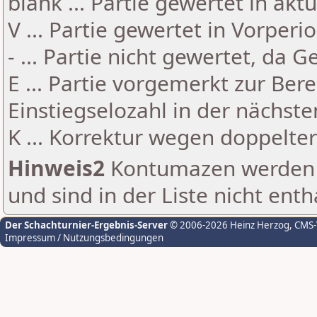
blank ... Partie gewertet in akt
V ... Partie gewertet in Vorperi
- ... Partie nicht gewertet, da 
E ... Partie vorgemerkt zur Be
Einstiegselozahl in der nächst
K ... Korrektur wegen doppelt
Hinweis2
Kontumazen werden g
und sind in der Liste nicht enth
Der Schachturnier-Ergebnis-Server
© 2006-2026 Heinz Herzog
, CMS
Impressum / Nutzungsbedingungen