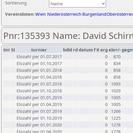
Sortierung
Vereinslisten:
Wien
Niederösterreich
Burgenland
Oberösterrei
Pnr:135393 Name: David Schi
tnr
St
turnier
bdld
rd
datum
f
K
erg
elo+/-
gegn
Elozahl per 01.07.2017
0
870
Elozahl per 01.10.2017
0
834
Elozahl per 01.01.2018
0
858
Elozahl per 01.04.2018
0
858
Elozahl per 01.07.2018
0
1093
Elozahl per 01.10.2018
0
1029
Elozahl per 01.01.2019
0
1005
Elozahl per 01.04.2019
0
1005
Elozahl per 01.07.2019
0
1266
Elozahl per 01.10.2019
0
1225
Elozahl per 01.01.2020
0
1278
Elozahl per 01.04.2020
0
1278