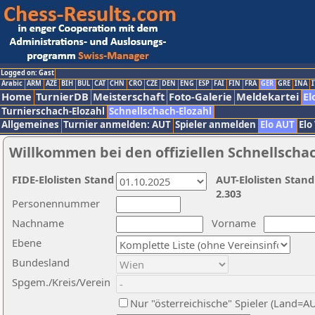
Logged on: Gast
Arabic
ARM
AZE
BIH
BUL
CAT
CHN
CRO
CZE
DEN
ENG
ESP
FAI
FIN
FRA
GER
GRE
INA
I
Home
TurnierDB
Meisterschaft
Foto-Galerie
Meldekartei
El
Turnierschach-Elozahl
Schnellschach-Elozahl
Allgemeines
Turnier anmelden: AUT
Spieler anmelden
Elo AUT
Elo
Willkommen bei den offiziellen Schnellscha
FIDE-Elolisten Stand
AUT-Elolisten Stand
2.303
Personennummer
Nachname
Vorname
Ebene
Bundesland
Spgem./Kreis/Verein
Nur "österreichische" Spieler (Land=A