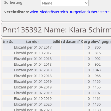
Sortierung
Vereinslisten:
Wien
Niederösterreich
Burgenland
Oberösterrei
Pnr:135392 Name: Klara Schir
tnr
St
turnier
bdld
rd
datum
f
K
erg
elo+/-
gegn
Elozahl per 01.07.2017
0
800
Elozahl per 01.10.2017
0
816
Elozahl per 01.01.2018
0
902
Elozahl per 01.04.2018
0
902
Elozahl per 01.07.2018
0
1043
Elozahl per 01.10.2018
0
966
Elozahl per 01.01.2019
0
1155
Elozahl per 01.04.2019
0
1155
Elozahl per 01.07.2019
0
1107
Elozahl per 01.10.2019
0
1161
Elozahl per 01.01.2020
0
1130
Elozahl per 01.04.2020
0
1130