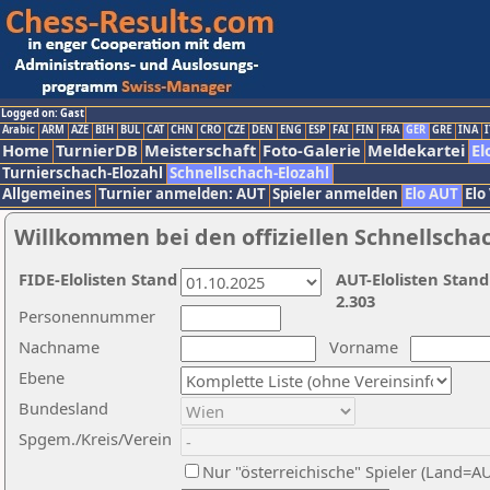
Logged on: Gast
Arabic
ARM
AZE
BIH
BUL
CAT
CHN
CRO
CZE
DEN
ENG
ESP
FAI
FIN
FRA
GER
GRE
INA
I
Home
TurnierDB
Meisterschaft
Foto-Galerie
Meldekartei
El
Turnierschach-Elozahl
Schnellschach-Elozahl
Allgemeines
Turnier anmelden: AUT
Spieler anmelden
Elo AUT
Elo
Willkommen bei den offiziellen Schnellscha
FIDE-Elolisten Stand
AUT-Elolisten Stand
2.303
Personennummer
Nachname
Vorname
Ebene
Bundesland
Spgem./Kreis/Verein
Nur "österreichische" Spieler (Land=A