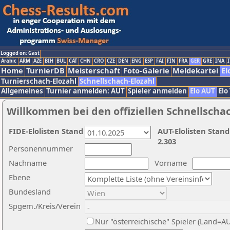
Logged on: Gast
Arabic
ARM
AZE
BIH
BUL
CAT
CHN
CRO
CZE
DEN
ENG
ESP
FAI
FIN
FRA
GER
GRE
INA
I
Home
TurnierDB
Meisterschaft
Foto-Galerie
Meldekartei
El
Turnierschach-Elozahl
Schnellschach-Elozahl
Allgemeines
Turnier anmelden: AUT
Spieler anmelden
Elo AUT
Elo
Willkommen bei den offiziellen Schnellscha
FIDE-Elolisten Stand
AUT-Elolisten Stand
2.303
Personennummer
Nachname
Vorname
Ebene
Bundesland
Spgem./Kreis/Verein
Nur "österreichische" Spieler (Land=A