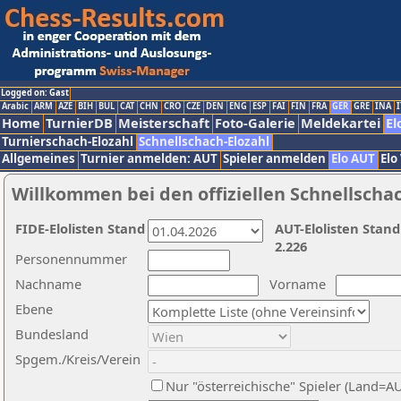
Logged on: Gast
Arabic
ARM
AZE
BIH
BUL
CAT
CHN
CRO
CZE
DEN
ENG
ESP
FAI
FIN
FRA
GER
GRE
INA
I
Home
TurnierDB
Meisterschaft
Foto-Galerie
Meldekartei
El
Turnierschach-Elozahl
Schnellschach-Elozahl
Allgemeines
Turnier anmelden: AUT
Spieler anmelden
Elo AUT
Elo
Willkommen bei den offiziellen Schnellscha
FIDE-Elolisten Stand
AUT-Elolisten Stand
2.226
Personennummer
Nachname
Vorname
Ebene
Bundesland
Spgem./Kreis/Verein
Nur "österreichische" Spieler (Land=A